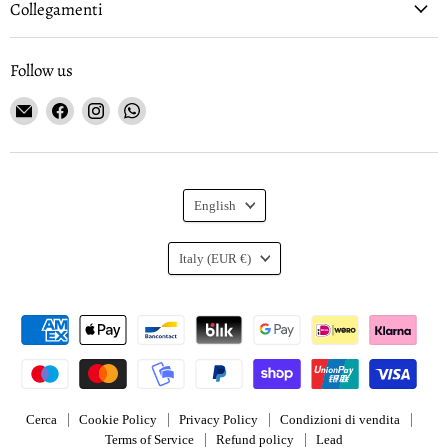
Collegamenti
Follow us
Email
Find
Find
Find
Gioielleria
us
us
us
Curnis
on
on
on
Facebook
Instagram
WhatsApp
Language
English
Country
Italy
(EUR €)
Cerca
Cookie Policy
Privacy Policy
Condizioni di vendita
Terms of Service
Refund policy
Lead