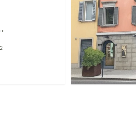
om
02