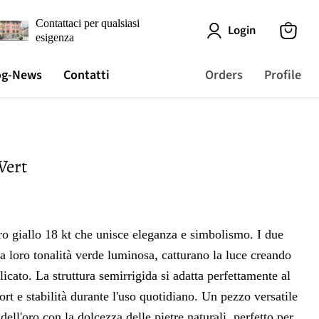
Contattaci per qualsiasi
Login
esigenza
View
cart
og-News
Contatti
Orders
Profile
Vert
ro giallo 18 kt che unisce eleganza e simbolismo. I due
la loro tonalità verde luminosa, catturano la luce creando
elicato. La struttura semirrigida si adatta perfettamente al
rt e stabilità durante l'uso quotidiano. Un pezzo versatile
dell'oro con la dolcezza delle pietre naturali, perfetto per