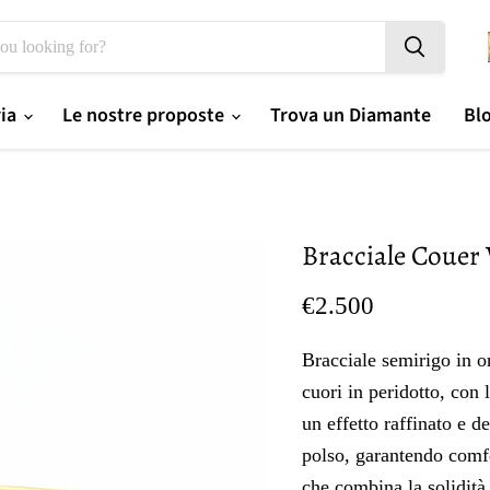
ria
Le nostre proposte
Trova un Diamante
Bl
Bracciale Couer 
Prezzo oggi
€2.500
Bracciale semirigo in o
cuori in peridotto, con 
un effetto raffinato e d
polso, garantendo comfo
che combina la solidità 