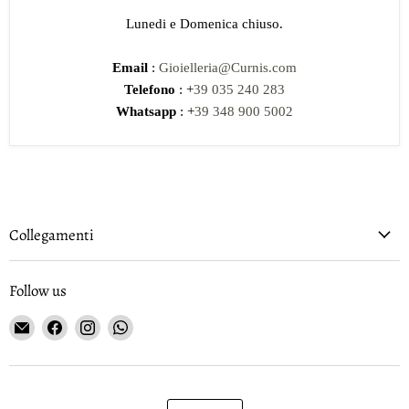
Lunedi e Domenica chiuso.
Email
:
Gioielleria@Curnis.com
Telefono
: +
39 035 240 283
Whatsapp
: +
39 348 900 5002
Collegamenti
Follow us
Email
Find
Find
Find
Gioielleria
us
us
us
Curnis
on
on
on
Facebook
Instagram
WhatsApp
Language