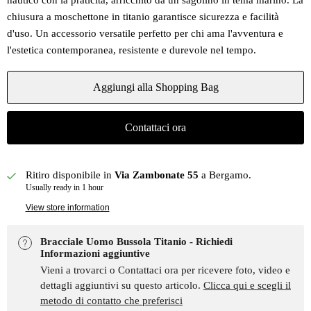
nautico con la praticità, arricchito da un sagolino in tema marino. La
chiusura a moschettone in titanio garantisce sicurezza e facilità
d'uso. Un accessorio versatile perfetto per chi ama l'avventura e
l'estetica contemporanea, resistente e durevole nel tempo.
Aggiungi alla Shopping Bag
Contattaci ora
Ritiro disponibile in
Via Zambonate 55
a Bergamo.
Usually ready in 1 hour
View store information
Bracciale Uomo Bussola Titanio - Richiedi
Informazioni aggiuntive
Vieni a trovarci o Contattaci ora per ricevere foto, video e
dettagli aggiuntivi su questo articolo.
Clicca qui e scegli il
metodo di contatto che preferisci