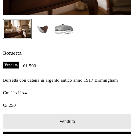
Borsetta
Venduto
Prezzo oggi
€1.500
Borsetta con catena in argento antico anno 1917 Birmingham
Cm.11x11x4
Gr.250
Venduto