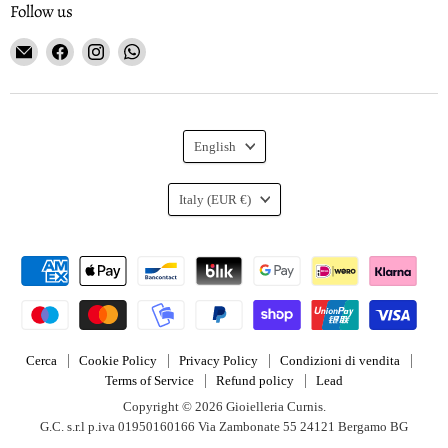
Follow us
Email
Find
Find
Find
Gioielleria
us
us
us
Curnis
on
on
on
Facebook
Instagram
WhatsApp
Language
English
Country
Italy
(EUR €)
Cerca
Cookie Policy
Privacy Policy
Condizioni di vendita
Terms of Service
Refund policy
Lead
Copyright © 2026 Gioielleria Curnis.
G.C. s.r.l p.iva 01950160166 Via Zambonate 55 24121 Bergamo BG