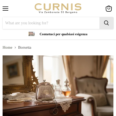
Menu
View
cart
Contattaci per qualsiasi esigenza
Home
Borsetta