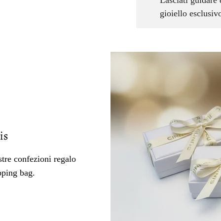
Lasciati guidare 
gioiello esclusi
is
tre confezioni regalo
pping bag.