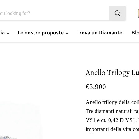
ria
Le nostre proposte
Trova un Diamante
Bl
Anello Trilogy L
Prezzo oggi
€3.900
Anello trilogy della co
Tre diamanti naturali ta
VS1 e ct. 0,42 D VS1. U
importanti della vita co