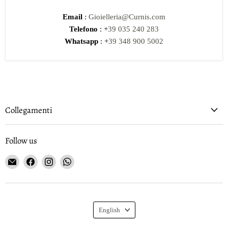
Email
:
Gioielleria@Curnis.com
Telefono
: +
39 035 240 283
Whatsapp
: +
39 348 900 5002
Collegamenti
Follow us
Email
Find
Find
Find
Gioielleria
us
us
us
Curnis
on
on
on
Facebook
Instagram
WhatsApp
Language
English