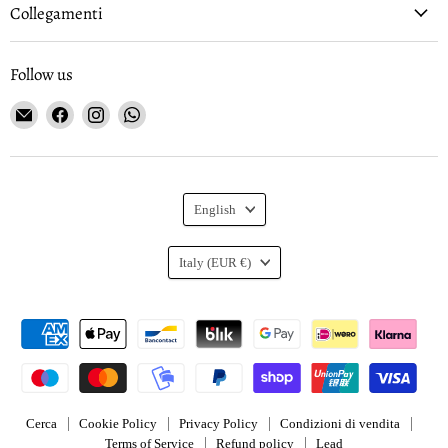
Collegamenti
Follow us
Email
Find
Find
Find
Gioielleria
us
us
us
Curnis
on
on
on
Facebook
Instagram
WhatsApp
Language
English
Country
Italy
(EUR €)
Cerca
Cookie Policy
Privacy Policy
Condizioni di vendita
Terms of Service
Refund policy
Lead