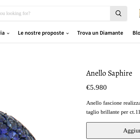
ria
Le nostre proposte
Trova un Diamante
Bl
Anello Saphire
Prezzo oggi
€5.980
Anello fascione realizza
taglio brillante per ct.1
Aggiun