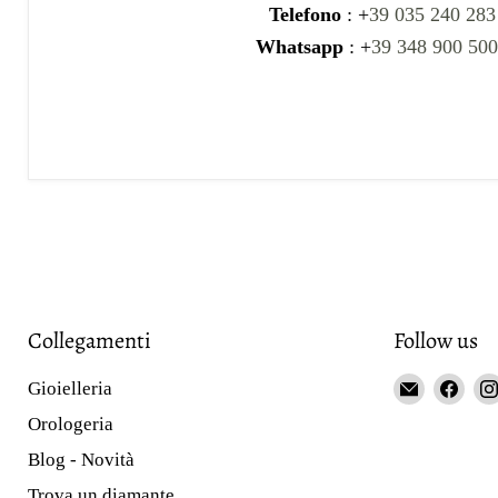
Telefono
: +
39 035 240 283
Whatsapp
: +
39 348 900 50
Collegamenti
Follow us
Email
Fin
Gioielleria
Gioieller
us
Orologeria
Curnis
on
Blog - Novità
Fac
Trova un diamante