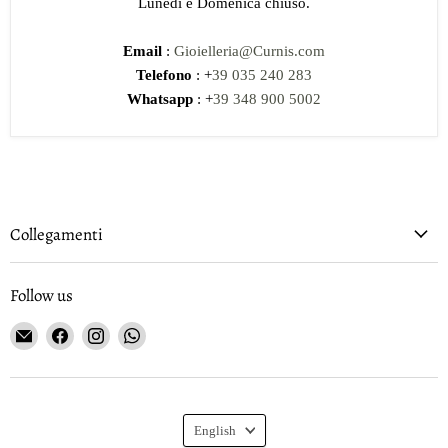
Lunedi e Domenica chiuso.
Email
:
Gioielleria@Curnis.com
Telefono
: +
39 035 240 283
Whatsapp
: +
39 348 900 5002
Collegamenti
Follow us
Email
Find
Find
Find
Gioielleria
us
us
us
Curnis
on
on
on
Facebook
Instagram
WhatsApp
Language
English