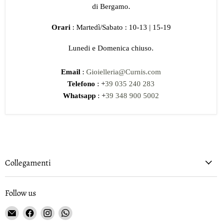
di Bergamo.
Orari
: Martedì/Sabato : 10-13 | 15-19
Lunedi e Domenica chiuso.
Email
:
Gioielleria@Curnis.com
Telefono
: +
39 035 240 283
Whatsapp
: +
39 348 900 5002
Collegamenti
Follow us
Email
Find
Find
Find