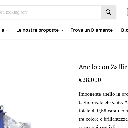
ria
Le nostre proposte
Trova un Diamante
Bl
Anello con Zaffir
Prezzo oggi
€28.000
Imponente anello in oro
taglio ovale elegante. Ai
totale di 0,58 carati c
tra colore e brillantezz
occasioni speciali.