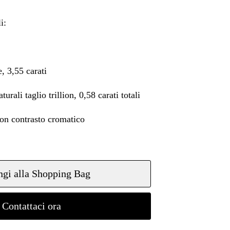
i:
e, 3,55 carati
rali taglio trillion, 0,58 carati totali
con contrasto cromatico
gi alla Shopping Bag
Contattaci ora