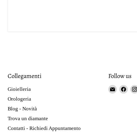
Collegamenti
Follow us
Email
Fin
Gioielleria
Gioieller
us
Orologeria
Curnis
on
Blog - Novità
Fac
Trova un diamante
Contatti - Richiedi Appuntamento