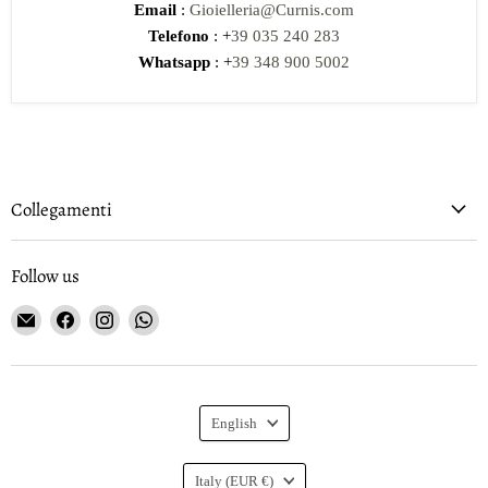
Email
:
Gioielleria@Curnis.com
Telefono
: +
39 035 240 283
Whatsapp
: +
39 348 900 5002
Collegamenti
Follow us
Email
Find
Find
Find
Gioielleria
us
us
us
Curnis
on
on
on
Facebook
Instagram
WhatsApp
Language
English
Country
Italy
(EUR €)