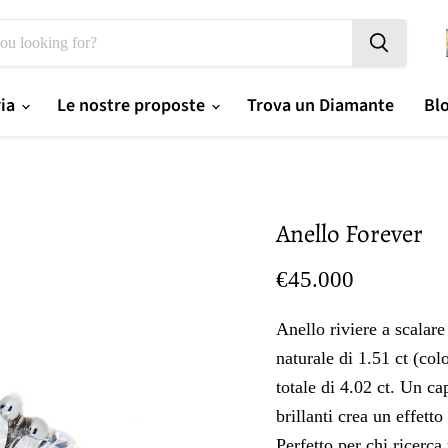
ria
Le nostre proposte
Trova un Diamante
Bl
Anello Forever
Prezzo oggi
€45.000
Anello riviere a scalar
naturale di 1.51 ct (col
totale di 4.02 ct. Un c
brillanti crea un effett
Perfetto per chi ricerca 