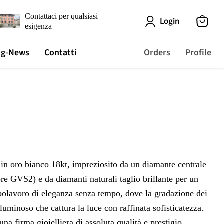
Contattaci per qualsiasi
Login
esigenza
View
cart
og-News
Contatti
Orders
Profile
e in oro bianco 18kt, impreziosito da un diamante centrale
ore GVS2) e da diamanti naturali taglio brillante per un
apolavoro di eleganza senza tempo, dove la gradazione dei
o luminoso che cattura la luce con raffinata sofisticatezza.
una firma gioielliera di assoluta qualità e prestigio.