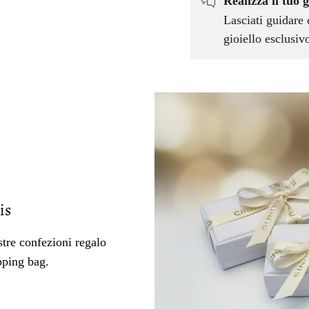
Realizza il tuo g
Lasciati guidare 
gioiello esclusi
is
tre confezioni regalo
pping bag.