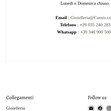
Lunedi e Domenica chiuso.
Email
:
Gioielleria@Curnis.c
Telefono
: +
39 035 240 283
Whatsapp
: +
39 348 900 50
Collegamenti
Follow us
Email
Fin
Gioielleria