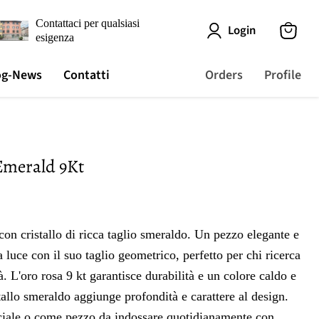
Contattaci per qualsiasi
Login
esigenza
View
cart
og-News
Contatti
Orders
Profile
Emerald 9Kt
gi
con cristallo di ricca taglio smeraldo. Un pezzo elegante e
la luce con il suo taglio geometrico, perfetto per chi ricerca
tà. L'oro rosa 9 kt garantisce durabilità e un colore caldo e
stallo smeraldo aggiunge profondità e carattere al design.
ciale o come pezzo da indossare quotidianamente con