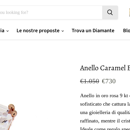
ria
Le nostre proposte
Trova un Diamante
Bl
Anello Caramel 
Prezzo originale
Prezzo og
€1.050
€730
Anello in oro rosa 9 kt 
sofisticato che cattura 
una gioielleria di quali
raffinato, mentre il cri
Ideale come regalo spe