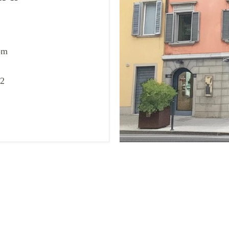
om
02