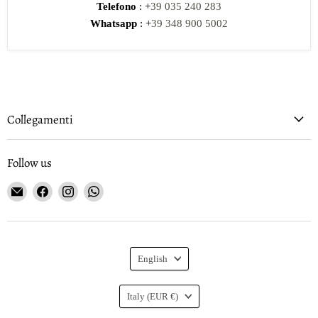
Telefono
: +
39 035 240 283
Whatsapp
: +
39 348 900 5002
Collegamenti
Follow us
Email
Find
Find
Find
Gioielleria
us
us
us
Curnis
on
on
on
Facebook
Instagram
WhatsApp
Language
English
Country
Italy
(EUR €)