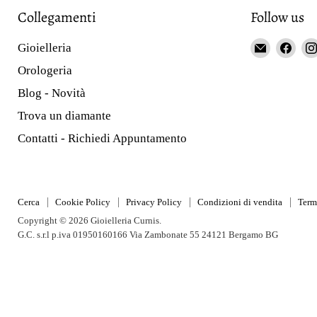
Collegamenti
Follow us
Email
Fin
Gioielleria
Gioieller
us
Orologeria
Curnis
on
Blog - Novità
Fac
Trova un diamante
Contatti - Richiedi Appuntamento
Cerca
Cookie Policy
Privacy Policy
Condizioni di vendita
Term
Copyright © 2026 Gioielleria Curnis.
G.C. s.r.l p.iva 01950160166 Via Zambonate 55 24121 Bergamo BG