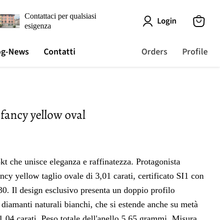
Contattaci per qualsiasi
Login
esigenza
View
cart
og-News
Contatti
Orders
Profile
fancy yellow oval
kt che unisce eleganza e raffinatezza. Protagonista
cy yellow taglio ovale di 3,01 carati, certificato SI1 con
 Il design esclusivo presenta un doppio profilo
 diamanti naturali bianchi, che si estende anche su metà
1,04 carati. Peso totale dell'anello 5,65 grammi. Misura