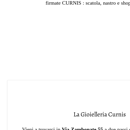
firmate CURNIS : scatola, nastro e sho
La Gioielleria Curnis
Vieni a trovarci in
Via Zambonate 55
a due passi