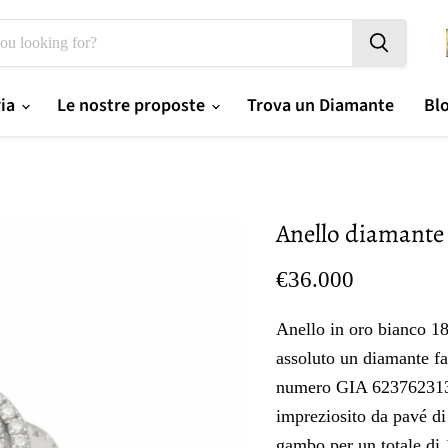
ria
Le nostre proposte
Trova un Diamante
Bl
Anello diamante 
Prezzo oggi
€36.000
Anello in oro bianco 18
assoluto un diamante fan
numero GIA 6237623130.
impreziosito da pavé di
gambo per un totale di 