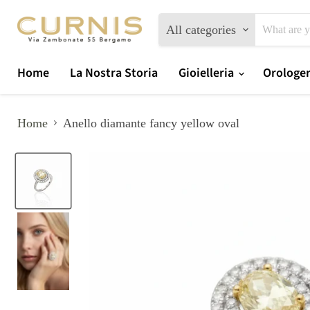
All categories
Home
La Nostra Storia
Gioielleria
Orologe
Home
Anello diamante fancy yellow oval