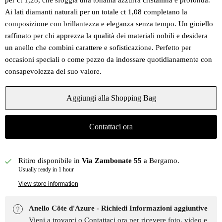
per ct 1,28, che sfoggia una tonalità azzurra cristallina e profonda.
Ai lati diamanti naturali per un totale ct 1,08 completano la
composizione con brillantezza e eleganza senza tempo. Un gioiello
raffinato per chi apprezza la qualità dei materiali nobili e desidera
un anello che combini carattere e sofisticazione. Perfetto per
occasioni speciali o come pezzo da indossare quotidianamente con
consapevolezza del suo valore.
Aggiungi alla Shopping Bag
Contattaci ora
Ritiro disponibile in
Via Zambonate 55
a Bergamo.
Usually ready in 1 hour
View store information
Anello Côte d'Azure - Richiedi Informazioni aggiuntive
Vieni a trovarci o Contattaci ora per ricevere foto, video e