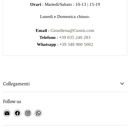
Orari
: Martedì/Sabato : 10-13 | 15-19
Lunedi e Domenica chiuso.
Email
:
Gioielleria@Curnis.com
Telefono
: +
39 035 240 283
Whatsapp
: +
39 348 900 5002
Collegamenti
Follow us
Email
Find
Find
Find
Gioielleria
us
us
us
Curnis
on
on
on