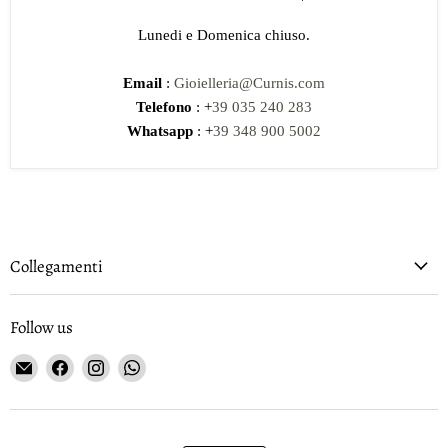
Lunedi e Domenica chiuso.
Email
:
Gioielleria@Curnis.com
Telefono
: +
39 035 240 283
Whatsapp
: +
39 348 900 5002
Collegamenti
Follow us
Email
Find
Find
Find
Gioielleria
us
us
us
Curnis
on
on
on
Facebook
Instagram
WhatsApp