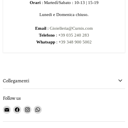
Orari
: Martedì/Sabato : 10-13 | 15-19
Lunedi e Domenica chiuso.
Email
:
Gioielleria@Curnis.com
Telefono
: +
39 035 240 283
Whatsapp
: +
39 348 900 5002
Collegamenti
Follow us
Email
Find
Find
Find
Gioielleria
us
us
us
Curnis
on
on
on
Facebook
Instagram
WhatsApp