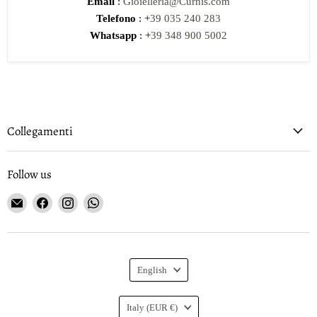
Email
:
Gioielleria@Curnis.com
Telefono
: +
39 035 240 283
Whatsapp
: +
39 348 900 5002
Collegamenti
Follow us
Email
Find
Find
Find
Gioielleria
us
us
us
Curnis
on
on
on
Facebook
Instagram
WhatsApp
Language
English
Country
Italy
(EUR €)