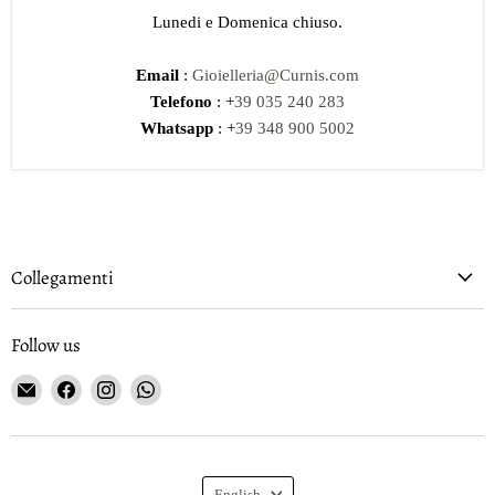
Lunedi e Domenica chiuso.
Email
:
Gioielleria@Curnis.com
Telefono
: +
39 035 240 283
Whatsapp
: +
39 348 900 5002
Collegamenti
Follow us
Email
Find
Find
Find
Gioielleria
us
us
us
Curnis
on
on
on
Facebook
Instagram
WhatsApp
Language
English