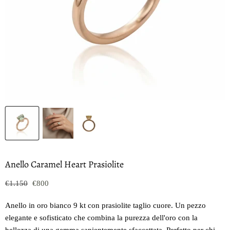
Anello Caramel Heart Prasiolite
Prezzo originale
Prezzo oggi
€1.150
€800
Anello in oro bianco 9 kt con prasiolite taglio cuore. Un pezzo
elegante e sofisticato che combina la purezza dell'oro con la