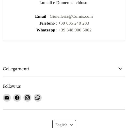
Lunedi e Domenica chiuso.
Email
:
Gioielleria@Curnis.com
Telefono
: +
39 035 240 283
Whatsapp
: +
39 348 900 5002
Collegamenti
Follow us
Email
Find
Find
Find
Gioielleria
us
us
us
Curnis
on
on
on
Facebook
Instagram
WhatsApp
Language
English