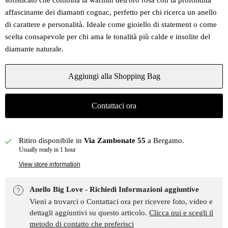
sofisticato che combina la warmth dell'oro rosa con la profondità
affascinante dei diamanti cognac, perfetto per chi ricerca un anello
di carattere e personalità. Ideale come gioiello di statement o come
scelta consapevole per chi ama le tonalità più calde e insolite del
diamante naturale.
Aggiungi alla Shopping Bag
Contattaci ora
Ritiro disponibile in
Via Zambonate 55
a Bergamo.
Usually ready in 1 hour
View store information
Anello Big Love - Richiedi Informazioni aggiuntive
Vieni a trovarci o Contattaci ora per ricevere foto, video e
dettagli aggiuntivi su questo articolo.
Clicca qui e scegli il
metodo di contatto che preferisci