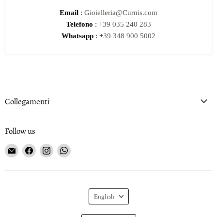
Email
:
Gioielleria@Curnis.com
Telefono
: +
39 035 240 283
Whatsapp
: +
39 348 900 5002
Collegamenti
Follow us
Email
Find
Find
Find
Gioielleria
us
us
us
Curnis
on
on
on
Facebook
Instagram
WhatsApp
Language
English