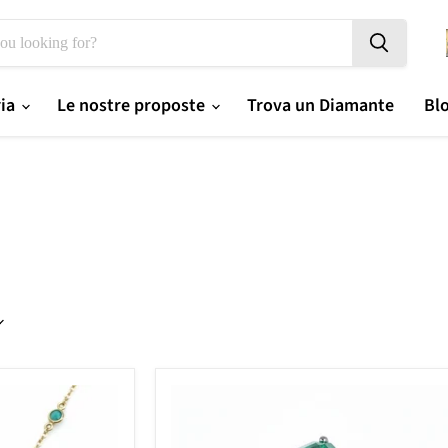
ria
Le nostre proposte
Trova un Diamante
Bl