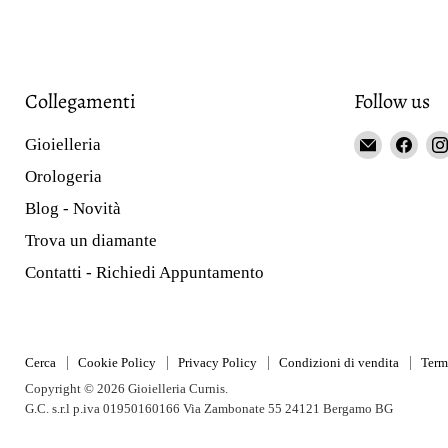
Collegamenti
Follow us
Email
Fin
Gioielleria
Gioieller
us
Orologeria
Curnis
on
Blog - Novità
Fac
Trova un diamante
Contatti - Richiedi Appuntamento
Cerca
Cookie Policy
Privacy Policy
Condizioni di vendita
Term
Copyright © 2026 Gioielleria Curnis.
G.C. s.r.l p.iva 01950160166 Via Zambonate 55 24121 Bergamo BG