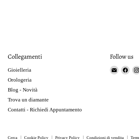
Collegamenti
Follow us
Email
Fin
Gioielleria
Gioieller
us
Orologeria
Curnis
on
Blog - Novità
Fac
Trova un diamante
Contatti - Richiedi Appuntamento
Cerca
Cookie Policy
Privacy Policy
Condizioni di vendita
Term