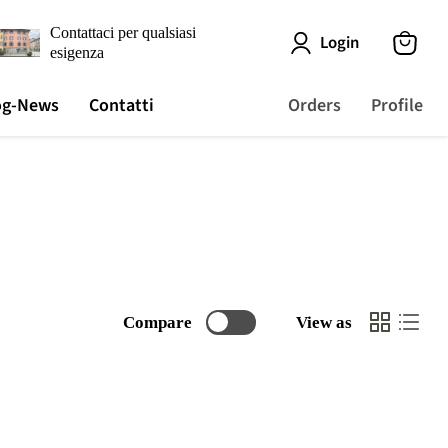
Contattaci per qualsiasi
Login
esigenza
View
cart
og-News
Contatti
Orders
Profile
Compare
View as