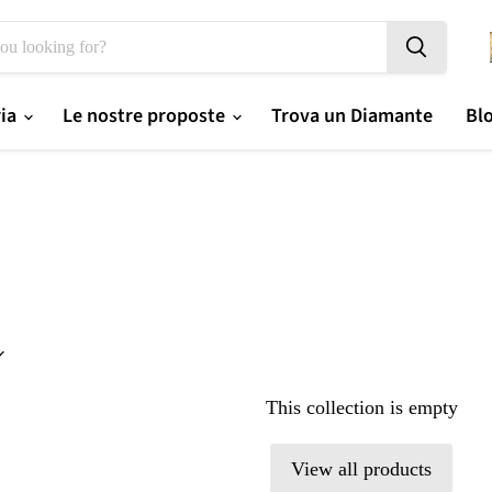
ria
Le nostre proposte
Trova un Diamante
Bl
This collection is empty
View all products