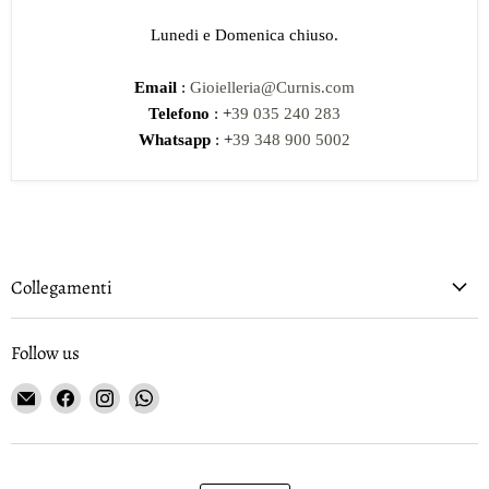
Lunedi e Domenica chiuso.
Email
:
Gioielleria@Curnis.com
Telefono
: +
39 035 240 283
Whatsapp
: +
39 348 900 5002
Collegamenti
Follow us
Email
Find
Find
Find
Gioielleria
us
us
us
Curnis
on
on
on
Facebook
Instagram
WhatsApp