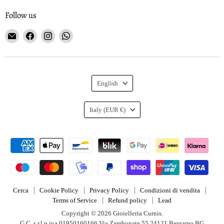
Follow us
Email
Find
Find
Find
Gioielleria
us
us
us
Curnis
on
on
on
Facebook
Instagram
WhatsApp
Language
English
Country
Italy
(EUR €)
Cerca
Cookie Policy
Privacy Policy
Condizioni di vendita
Terms of Service
Refund policy
Lead
Copyright © 2026 Gioielleria Curnis.
G.C. s.r.l p.iva 01950160166 Via Zambonate 55 24121 Bergamo BG