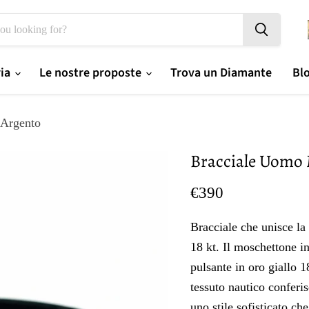
ria
Le nostre proposte
Trova un Diamante
Bl
 Argento
Bracciale Uomo 
Prezzo oggi
€390
Bracciale che unisce la 
18 kt. Il moschettone in
pulsante in oro giallo 1
tessuto nautico conferis
uno stile sofisticato ch