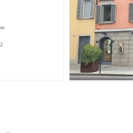
om
02