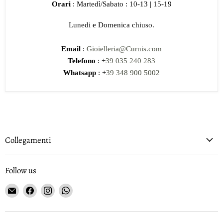
Orari
: Martedì/Sabato : 10-13 | 15-19
Lunedi e Domenica chiuso.
Email
:
Gioielleria@Curnis.com
Telefono
: +
39 035 240 283
Whatsapp
: +
39 348 900 5002
Collegamenti
Follow us
Email
Find
Find
Find
Gioielleria
us
us
us
Curnis
on
on
on
Facebook
Instagram
WhatsApp