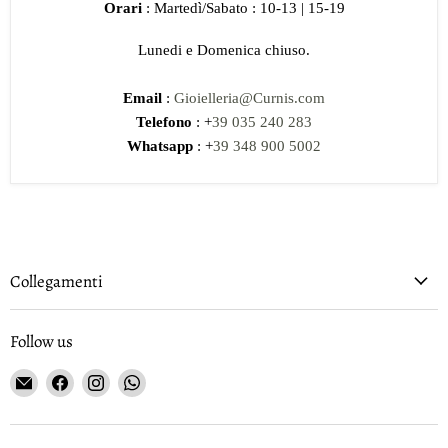
Orari
: Martedì/Sabato : 10-13 | 15-19
Lunedi e Domenica chiuso.
Email
:
Gioielleria@Curnis.com
Telefono
: +
39 035 240 283
Whatsapp
: +
39 348 900 5002
Collegamenti
Follow us
Email
Find
Find
Find
Gioielleria
us
us
us
Curnis
on
on
on
Facebook
Instagram
WhatsApp