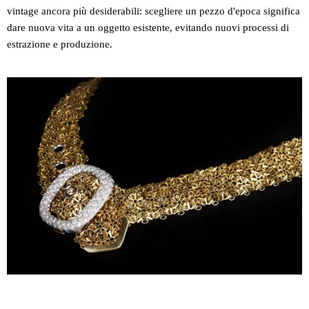
vintage ancora più desiderabili: scegliere un pezzo d'epoca significa
dare nuova vita a un oggetto esistente, evitando nuovi processi di
estrazione e produzione.