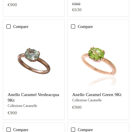
Prezzo
€900
€900
originale
Prezzo
€630
oggi
Compare
Compare
Anello Caramel Verdeacqua
Anello Caramel Green 9Kt
9Kt
Collezione Caramelle
Collezione Caramelle
€900
€900
Compare
Compare