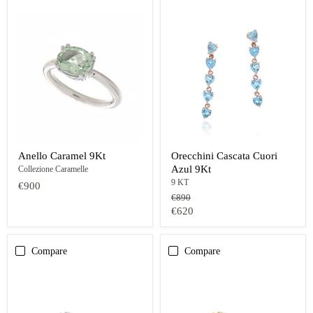
Anello Caramel 9Kt
Orecchini Cascata Cuori
Azul 9Kt
Collezione Caramelle
9 KT
€900
Prezzo
€890
originale
Prezzo
€620
oggi
Compare
Compare