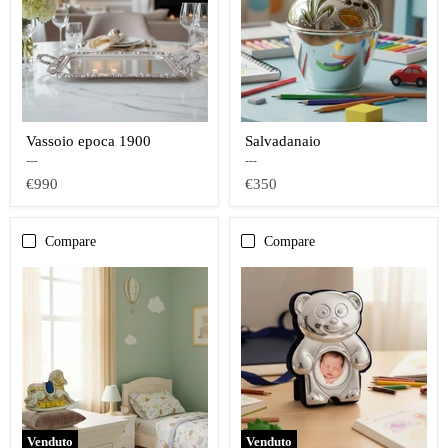
Vassoio epoca 1900
Salvadanaio
---
---
€990
€350
Compare
Compare
Venduto
Venduto