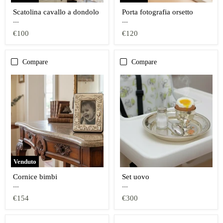
Scatolina cavallo a dondolo
Porta fotografia orsetto
---
---
€100
€120
Compare
Compare
Venduto
Cornice bimbi
Set uovo
---
---
€154
€300