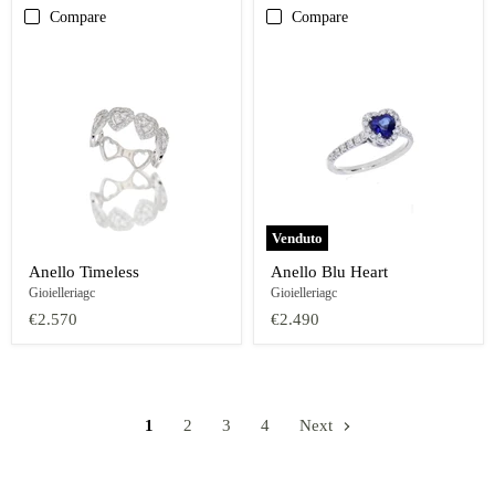
Compare
Compare
Venduto
Anello Timeless
Anello Blu Heart
Gioielleriagc
Gioielleriagc
€2.570
€2.490
1
2
3
4
Next